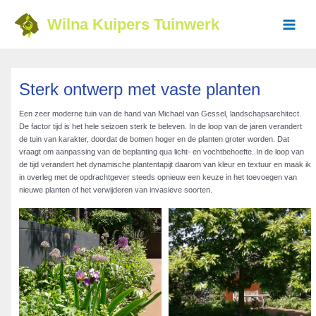
Ga
naar
Wilna Kuipers Tuinwerk
de
Main
inhoud
Menu
Sterk ontwerp met vaste planten
Een zeer moderne tuin van de hand van Michael van Gessel, landschapsarchitect.
De factor tijd is het hele seizoen sterk te beleven. In de loop van de jaren verandert
de tuin van karakter, doordat de bomen hoger en de planten groter worden. Dat
vraagt om aanpassing van de beplanting qua licht- en vochtbehoefte. In de loop van
de tijd verandert het dynamische plantentapijt daarom van kleur en textuur en maak ik
in overleg met de opdrachtgever steeds opnieuw een keuze in het toevoegen van
nieuwe planten of het verwijderen van invasieve soorten.