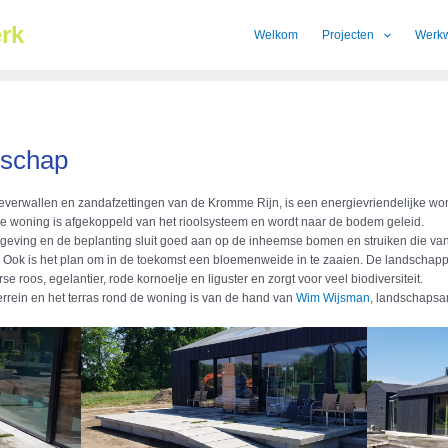
rk
Welkom
Projecten
Werkw
dschap
 oeverwallen en zandafzettingen van de Kromme Rijn, is een energievriendelijke
de woning is afgekoppeld van het rioolsysteem en wordt naar de bodem geleid.
mgeving en de beplanting sluit goed aan op de inheemse bomen en struiken die v
Ook is het plan om in de toekomst een bloemenweide in te zaaien. De landschappeli
e roos, egelantier, rode kornoelje en liguster en zorgt voor veel biodiversiteit.
errein en het terras rond de woning is van de hand van
Wim Wijsman
, landschapsar