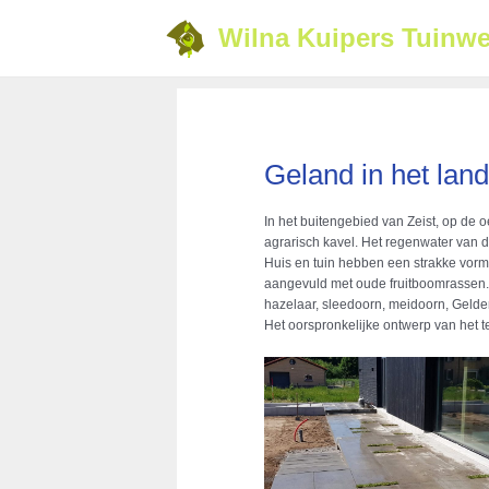
Ga
naar
Wilna Kuipers Tuinwe
de
inhoud
Geland in het lan
In het buitengebied van Zeist, op de
agrarisch kavel. Het regenwater van 
Huis en tuin hebben een strakke vor
aangevuld met oude fruitboomrassen. 
hazelaar, sleedoorn, meidoorn, Gelders
Het oorspronkelijke ontwerp van het t