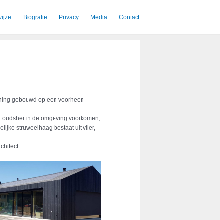
ijze
Biografie
Privacy
Media
Contact
 woning gebouwd op een voorheen
an oudsher in de omgeving voorkomen,
jke struweelhaag bestaat uit vlier,
chitect.