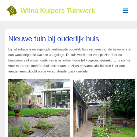
Ga
naar
Wilna Kuipers Tuinwerk
de
Main
inhoud
Menu
Nieuwe tuin bij ouderlijk huis
Bij het robuuste en eigentijds verbouwde ouderlijk huis van een van de bewoners is
een weelderige nieuwe tuin aangelegd. De tuin wordt met veel plezier door de
bewoners zelf onderhouden en is in relatief korte tijd volgroeid geraakt. Er is ruimte
voor meerdere comfortabele terrassen en zitjes en vanuit alle hoeken is er een
aangenaam uitzicht op de verschillende tuinonderdelen.